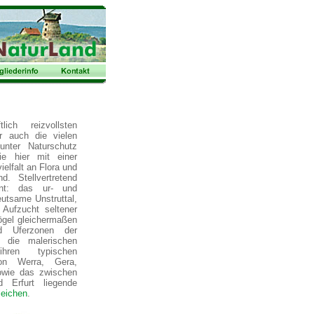
ich reizvollsten
r auch die vielen
unter Naturschutz
ie hier mit einer
elfalt an Flora und
. Stellvertretend
nnt: das ur- und
eutsame Unstruttal,
 Aufzucht seltener
ögel gleichermaßen
d Uferzonen der
, die malerischen
hren typischen
von Werra, Gera,
wie das zwischen
d Erfurt liegende
leichen
.