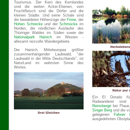
Tourismus. Der Kern des Kernlandes
sind die weiten Acker-Ebenen, sein
Fruchtfleisch sind die Dörfer und die
kleinen Städte. Und seine Schale sind
die bewaldeten Höhenzüge der
Finne
, der
Hohen Schrecke
und der
Schmücke
im
Norden, die nördlichen Ausläufer des
Thüringer Waldes im Süden sowie der
Nationalpark Hainich
im Westen -
allesamt reizvolle Wandergebiete.
Der Hainich, Mitteleuropas größter
zusammenhängender Laubwald, "der
Laubwald in der Mitte Deutschlands", ist
NaturLand im wahrsten Sinne des
Wortes.
Ein El Dorado fü
Radwanderer sind
Reinsberge
bei Plaue,
Singer Berg
und die vo
gelegenen
Fahner 
ausgedehnten Obstpla