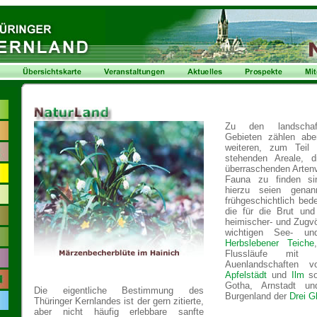
Zu den landschaftl
Gebieten zählen abe
weiteren, zum Teil 
stehenden Areale, d
überraschenden Artenvi
Fauna zu finden sind
hierzu seien gena
frühgeschichtlich bed
die für die Brut und
heimischer- und Zugv
wichtigen See- un
Herbslebener Teiche
Flussläufe mit i
Auenlandschaften 
Apfelstädt
und
Ilm
so
Gotha, Arnstadt un
Die eigentliche Bestimmung des
Burgenland der
Drei G
Thüringer Kernlandes ist der gern zitierte,
aber nicht häufig erlebbare sanfte