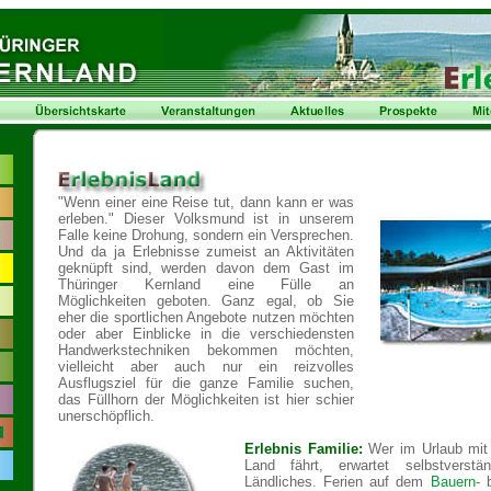
"Wenn einer eine Reise tut, dann kann er was
erleben." Dieser Volksmund ist in unserem
Falle keine Drohung, sondern ein Versprechen.
Und da ja Erlebnisse zumeist an Aktivitäten
geknüpft sind, werden davon dem Gast im
Thüringer Kernland eine Fülle an
Möglichkeiten geboten. Ganz egal, ob Sie
eher die sportlichen Angebote nutzen möchten
oder aber Einblicke in die verschiedensten
Handwerkstechniken bekommen möchten,
vielleicht aber auch nur ein reizvolles
Ausflugsziel für die ganze Familie suchen,
das Füllhorn der Möglichkeiten ist hier schier
unerschöpflich.
Erlebnis Familie:
Wer im Urlaub mit
Land fährt, erwartet selbstverstä
Ländliches. Ferien auf dem
Bauern
- 